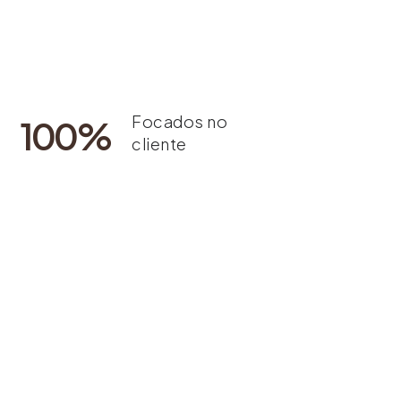
Focados no
100
%
cliente
Anos de
+50
experiência
Peças produzidas
3.000
por ano